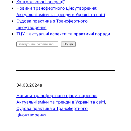
Контрольовані операції
Новини трансфертного ціноутворення:
Актуальні зміни та тренди в Україні та світі
Судова практика з Трансфертного
ціноутворення
ТЦУ – актуальні аспекти та практичні поради
П
Пошук
о
ш
у
к
04.08.2024
в
Новини трансфертного ціноутворення:
Актуальні зміни та тренди в Україні та світі
, 
Судова практика з Трансфертного
ціноутворення