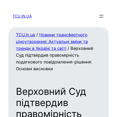
TCU.IN.UA
TCU.in.ua
/
Новини трансфертного
ціноутворення: Актуальні зміни та
тренди в Україні та світі
/
Верховний
Суд підтвердив правомірність
податкового повідомлення-рішення:
Основні висновки
Верховний Суд
підтвердив
правомірність