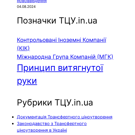
нововведення
04.08.2024
Позначки ТЦУ.in.ua
Контрольовані Іноземні Компанії
(КІК)
Міжнародна Група Компаній (МГК)
Принцип витягнутої
руки
Рубрики ТЦУ.in.ua
Документація Трансфертного ціноутворення
Законодавство з Трансфертного
ціноутворення в Україні