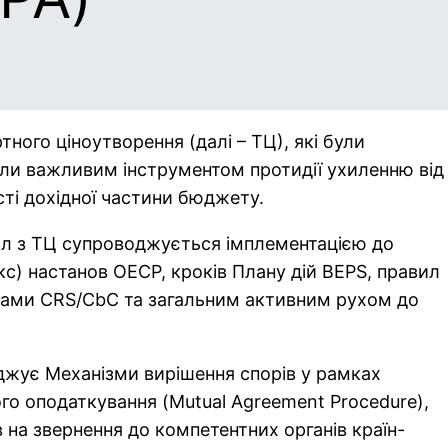
тного ціноутворення (далі – ТЦ), які були
тали важливим інструментом протидії ухиленню від
сті дохідної частини бюджету.
л з ТЦ супроводжується імплементацією до
кс) настанов ОЕСР, кроків Плану дій BEPS, правил
тами CRS/CbC та загальним активним рухом до
джує Механізми вирішення спорів у рамках
го оподаткування (Mutual Agreement Procedure),
 на звернення до компетентних органів країн-