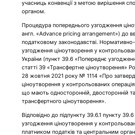
учасниць конвенції з метою вирішення сп
органом.
Процедура попереднього узгодження ціноу
англ. «Advance pricing arrangement») до 
податковому законодавстві. Нормативно-
узгодження ціноутворення у контрольовани
України (пункт 39.6 «Попереднє узгоджен
статті 39 «Трансфертне ціноутворення» Роз
28 жовтня 2021 року № 1114 «Про затвер
ціноутворення у контрольованих операція
що мають односторонній, двосторонній та
трансфертного ціноутворення».
Відповідно до підпункту 39.6.1 пункту 39.6
узгодження ціноутворення у контрольова
платником податків та центральним орган