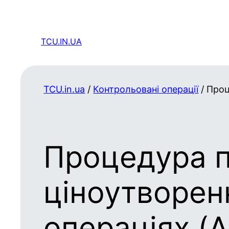
TCU.IN.UA
TCU.in.ua
/
Контрольовані операції
/
Проц
Процедура 
ціноутворен
операціях (