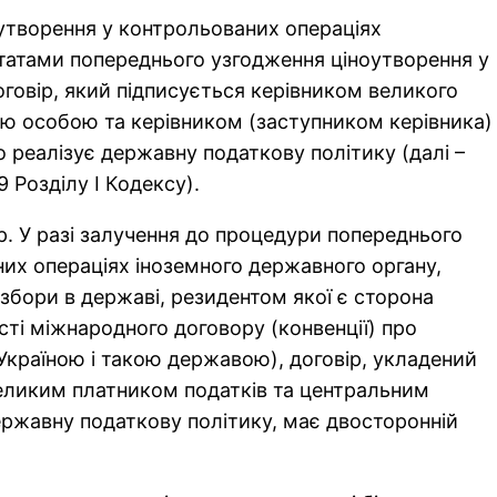
утворення у контрольованих операціях
ьтатами попереднього узгодження ціноутворення у
говір, який підписується керівником великого
ою особою та керівником (заступником керівника)
 реалізує державну податкову політику (далі –
9 Розділу І Кодексу).
р. У разі залучення до процедури попереднього
их операціях іноземного державного органу,
збори в державі, резидентом якої є сторона
сті міжнародного договору (конвенції) про
Україною і такою державою), договір, укладений
великим платником податків та центральним
ержавну податкову політику, має двосторонній