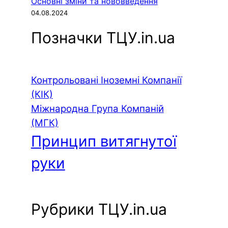
Основні зміни та нововведення
04.08.2024
Позначки ТЦУ.in.ua
Контрольовані Іноземні Компанії
(КІК)
Міжнародна Група Компаній
(МГК)
Принцип витягнутої
руки
Рубрики ТЦУ.in.ua