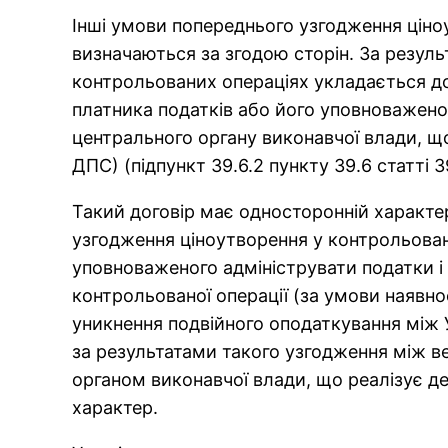
Інші умови попереднього узгодження ціно
визначаються за згодою сторін. За резул
контрольованих операціях укладається до
платника податків або його уповноважен
центрального органу виконавчої влади, що
ДПС) (підпункт 39.6.2 пункту 39.6 статті 3
Такий договір має односторонній характе
узгодження ціноутворення у контрольован
уповноваженого адмініструвати податки і 
контрольованої операції (за умови наявно
уникнення подвійного оподаткування між 
за результатами такого узгодження між 
органом виконавчої влади, що реалізує д
характер.