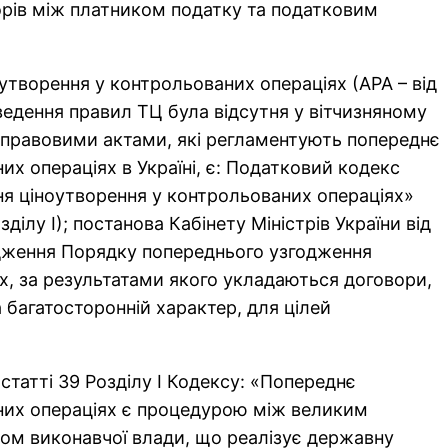
орів між платником податку та податковим
творення у контрольованих операціях (АРА – від
введення правил ТЦ була відсутня у вітчизняному
правовими актами, які регламентують попереднє
х операціях в Україні, є: Податковий кодекс
ня ціноутворення у контрольованих операціях»
ділу І); постанова Кабінету Міністрів України від
дження Порядку попереднього узгодження
х, за результатами якого укладаються договори,
 багатосторонній характер, для цілей
 статті 39 Розділу І Кодексу: «Попереднє
них операціях є процедурою між великим
ом виконавчої влади, що реалізує державну