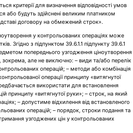
ться критерії для визначення відповідності умов
ся або будуть здійснені великим платником
підставі договору на обмежений строк».
ноутворення у контрольованих операціях може
в. Згідно з підпунктом 39.6.1.1 підпункту 39.6.1
 предметом попереднього узгодження ціноутворення
 зокрема, але не виключно: – види та/або перелік
контрольованих операцій; – методи або комбінація
контрольованої операції принципу «витягнутої
передбачається використати для встановлення
ій принципу «витягнутої руки»; – строк, на який
аціях; – допустиме відхилення від встановленого
льованих операцій; – порядок, строки подання та
отримання узгоджених цін у контрольованих