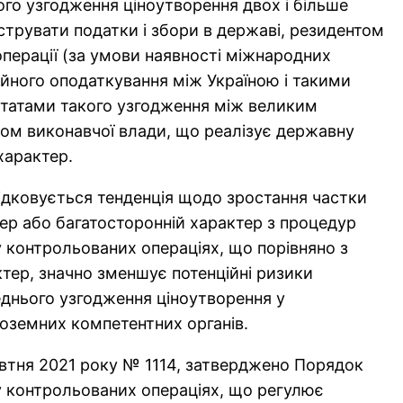
ого узгодження ціноутворення двох і більше
струвати податки і збори в державі, резидентом
операції (за умови наявності міжнародних
ійного оподаткування між Україною і такими
ьтатами такого узгодження між великим
ом виконавчої влади, що реалізує державну
характер.
лідковується тенденція щодо зростання частки
ер або багатосторонній характер з процедур
 контрольованих операціях, що порівняно з
тер, значно зменшує потенційні ризики
днього узгодження ціноутворення у
іноземних компетентних органів.
овтня 2021 року № 1114, затверджено Порядок
у контрольованих операціях, що регулює