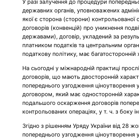
У разі залучення до процедури попереднь
державних органів, уповноважених адміні
якої є сторона (сторони) контрольованої 
договорів (конвенцій) про уникнення подв
державами), договір, укладений за резул
платником податків та центральним орган
податкову політику, має багатосторонній 
На сьогодні у міжнародній практиці прос
договорів, що мають двосторонній характ
попереднього узгодження ціноутворення у
договором, який має односторонній харак
подальшого оскарження договорів попере
контрольованих операціях, у т. ч. з боку 
Згідно з рішенням Уряду України від 28 ж
попереднього узгодження ціноутворення 