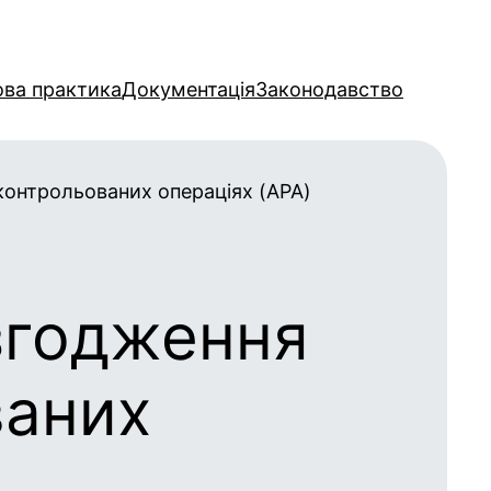
ова практика
Документація
Законодавство
контрольованих операціях (APA)
згодження
ваних