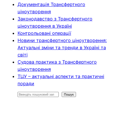
Документація Трансфертного
ціноутворення
Законодавство з Трансфертного
ціноутворення в Україні
Контрольовані операції
Новини трансфертного ціноутворення:
Актуальні зміни та тренди в Україні та
світі
Судова практика з Трансфертного
ціноутворення
ТЦУ – актуальні аспекти та практичні
поради
П
Пошук
о
ш
у
к