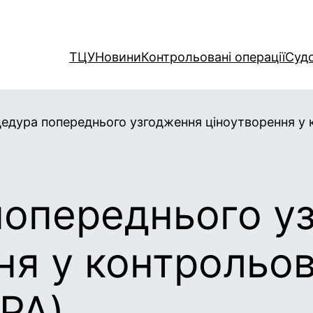
ТЦУ
Новини
Контрольовані операції
Суд
едура попереднього узгодження ціноутворення у 
попереднього у
ня у контрольо
APA)